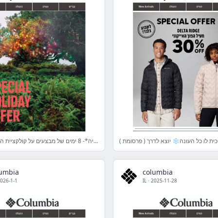
ית לו כל העונה❄️ יוצא לדרך ( פרסומת )
חנוכה בחנויות קולומביה*- 8 ימים של מבצעים על קולקציית החורף- פרסומת
lumbia
columbia
026-1-1
IL
·
2025-11-28