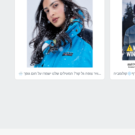
🌨️ תחזית מזג האוויר צופה גל קור? המעילים שלנו ישמרו על חום גופך