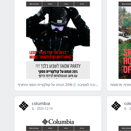
עונת הסקי בעיצומה וזו סיבה למסיבה ❄️20% הנחה על קולקציית הסקי והחורף*
columbia
co
IL
·
2025-12-10
IL
·
2