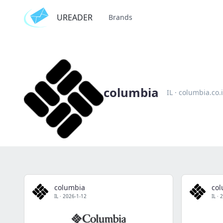
UREADER
Brands
columbia
IL
·
columbia.co.i
columbia
co
IL
·
2026-1-12
IL
·
2