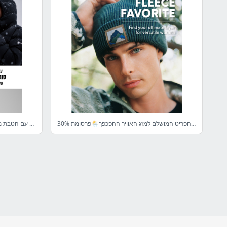
30% הנחה על קולקציית הפליסים- הפריט המושלם למזג האוויר ההפכפך🌦️פרסומת
סוגרים שנה בסטייל עם הטבת מועדון חמה ✨ 20% הנחה על מגוון מעילי Puffer