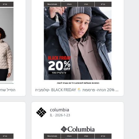
קולומביה- BLACK FRIDAY 🌦️ קולקציית החורף ב 20% הנחה- פרסומת
הסייל שחיכ
columbia
IL
·
2026-1-23