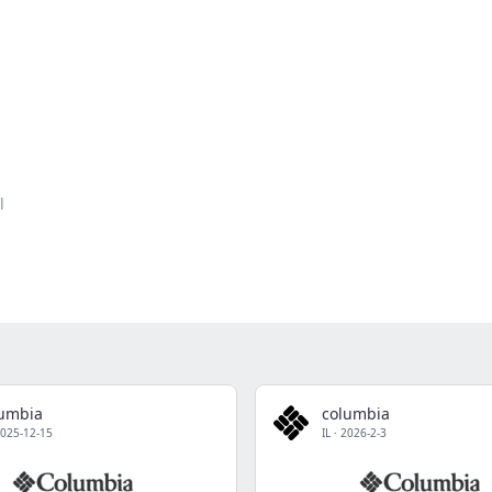
l
lumbia
columbia
025-12-15
IL
·
2026-2-3