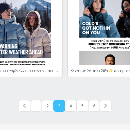
הטמפרטורות צונחות- מבצעים חמים על קולקציית החורף❄️קולומביה
1
2
3
4
5
6