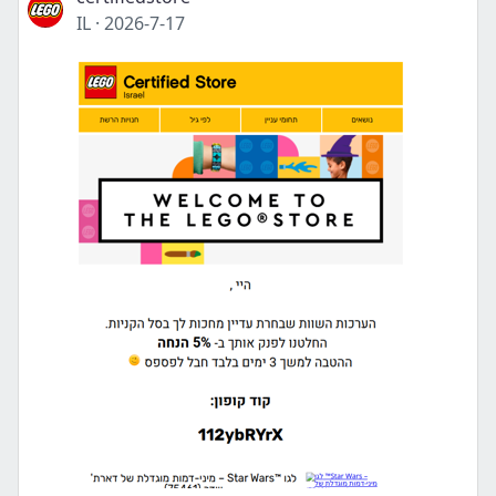
IL
·
2026-7-17