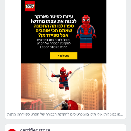
השתתפו בפעילות ואולי תזכו בזוג כרטיסים להקרנת הבכורה של הסרט ספיידרמן מתנת LEGO® STORE✨ | פרסומת
certifiedstore