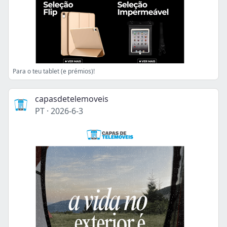
Para o teu tablet (e prémios)!
capasdetelemoveis
PT
·
2026-6-3