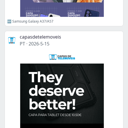
🆕 Samsung Galaxy A37/A57
capasdetelemoveis
PT
·
2026-5-15