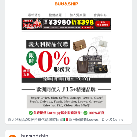
義大利精品$0服務費代購限時回歸🇮🇹 歐洲同價收Loewe、Dior及Celine等15+品牌😍
buyandship