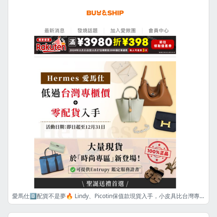
愛馬仕0️⃣配貨不是夢🔥 Lindy、Picotin保值款現貨入手，小皮具比台灣專櫃省高達4️⃣萬收夢幻逸品👜