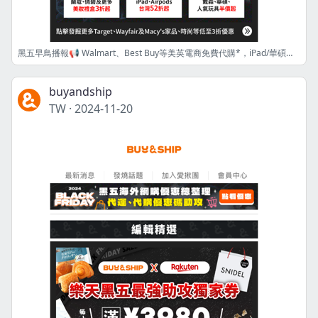
黑五早鳥播報📢 Walmart、Best Buy等美英電商免費代購*，iPad/華碩及專櫃美妝必看😍 Tommy, AloYoga及adidas3️⃣折起❗️
buyandship
TW
·
2024-11-20