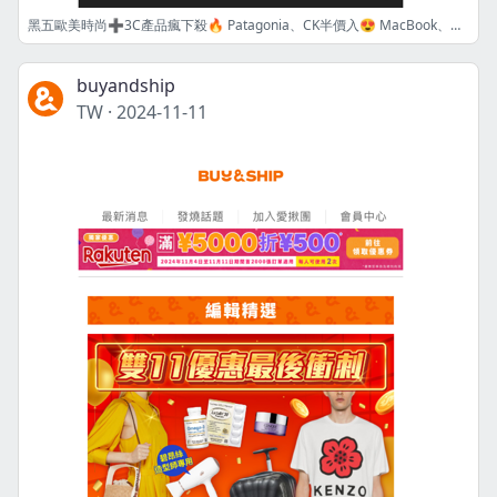
黑五歐美時尚➕3C產品瘋下殺🔥 Patagonia、CK半價入😍 MacBook、Drop新款耳機省達萬元🎧
buyandship
TW
·
2024-11-11