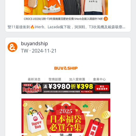
雙11最後衝刺🔥iHerb、Lazada瘋下殺，洞洞鞋、T3吹風機及戴森吸塵器甜價收😍再送你聖誕禮盒8大推薦🎁
buyandship
TW
·
2024-11-21