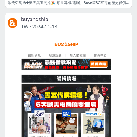
歐美亞馬遜✚樂天黑五開搶🎉 蘋果耳機/電腦、Bose等3C家電創歷史低價🔥 北臉、Lacoste及維密1️⃣折起🤯
buyandship
TW
·
2024-11-13