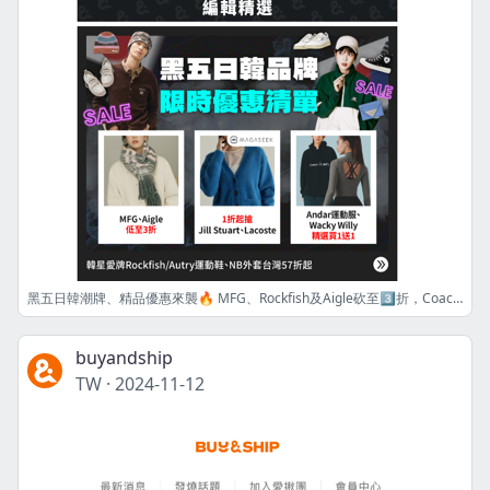
黑五日韓潮牌、精品優惠來襲🔥 MFG、Rockfish及Aigle砍至3️⃣折，Coach夯包、NB外套台灣32折起😍
buyandship
TW
·
2024-11-12