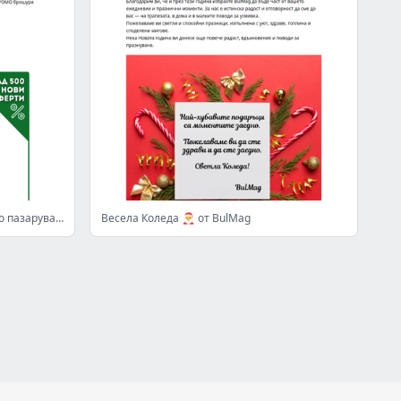
🥦 Полезни оферти за седмичното пазаруване
Весела Коледа 🎅 от BulMag