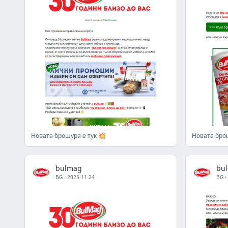
Новата брошура е тук 💥
Новата брош
bulmag
bu
BG
·
2025-11-24
BG
·