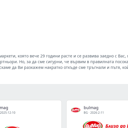
аркети, която вече 29 години расте и се развива заедно с Вас,
ртньори. Но, за да сме сигурни, че вървим в правилната посока
скаме да Ви разкажем накратко откъде сме тръгнали и пътя, ко
lmag
bulmag
2025-12-10
BG
·
2026-2-11