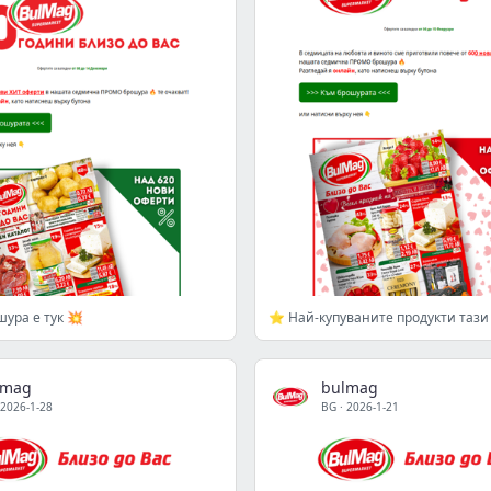
ура е тук 💥
⭐ Най-купуваните продукти тази
lmag
bulmag
2026-1-28
BG
·
2026-1-21