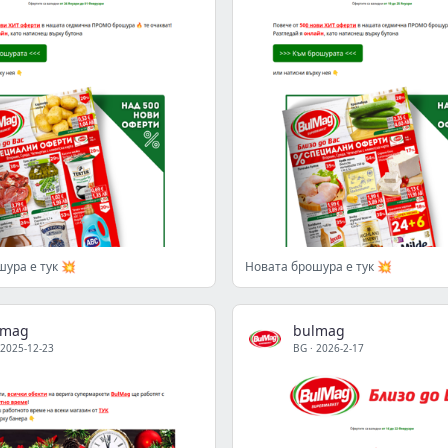
ура е тук 💥
Новата брошура е тук 💥
lmag
bulmag
2025-12-23
BG
·
2026-2-17