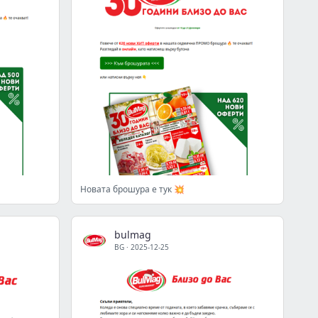
Новата брошура е тук 💥
bulmag
BG
·
2025-12-25