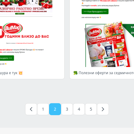
ура е тук 💥
1
2
3
4
5