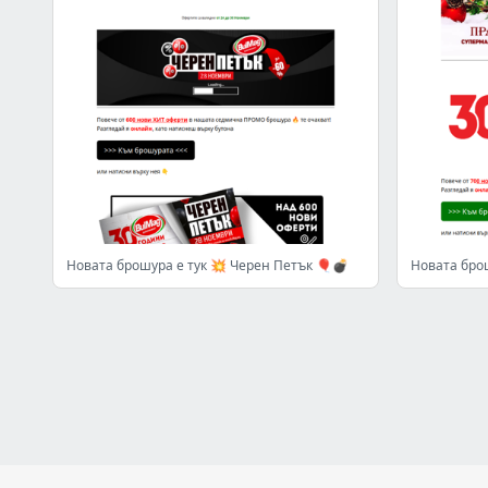
Новата брошура е тук 💥 Черен Петък 🎈💣
Новата брош