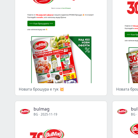
Новата брошура е тук 💥
Новата брош
bulmag
bu
BG
·
2025-11-19
BG
·