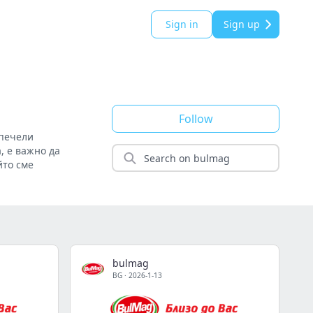
Sign in
Sign up
Follow
 печели
, е важно да
йто сме
bulmag
BG
·
2026-1-13