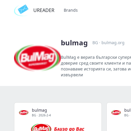
UREADER
Brands
bulmag
BG
·
bulmag.org
BulMag e верига български суперм
доверие сред своите клиенти и па
познаваме историята си, затова и
извървели
bulmag
bu
BG
·
2026-2-4
BG
·