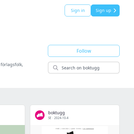
Sign in
Sign up
Follow
förlagsfolk,
boktugg
SE
·
2024-10-4