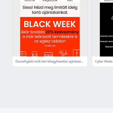
Összefoglaló múlt heti kihagyhatatlan ajánlatainkról