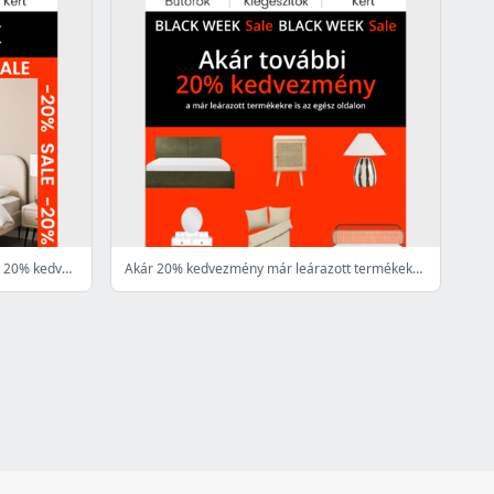
Black Week bútorvásár: akár további 20% kedvezmény a már leárazott termékekre is 🔥
Akár 20% kedvezmény már leárazott termékekre is a Black Week-en 👀