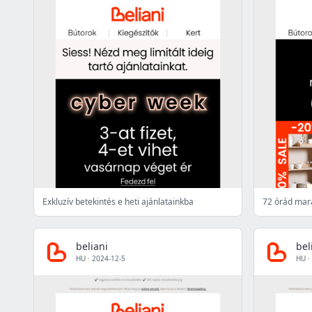
Exkluzív betekintés e heti ajánlatainkba
beliani
bel
HU
·
2024-12-5
HU
·