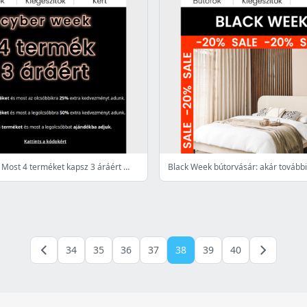
Cyber Week: Most 4 terméket kapsz 3 áráért 💥🤑
34
35
36
37
38
39
40