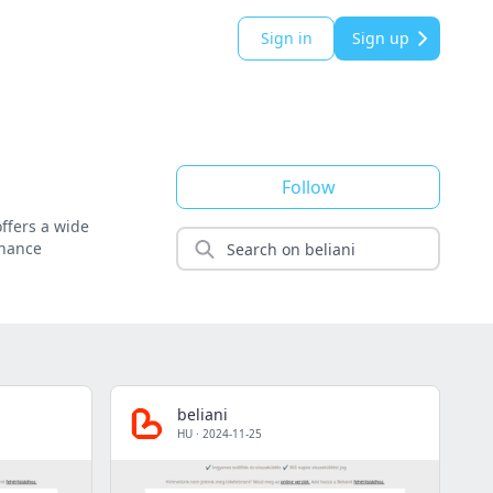
Sign in
Sign up
Follow
offers a wide
nhance
beliani
HU
·
2024-11-25