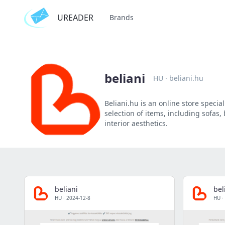
UREADER
Brands
beliani
HU
·
beliani.hu
Beliani.hu is an online store specia
selection of items, including sofas,
interior aesthetics.
beliani
bel
HU
·
2024-12-8
HU
·