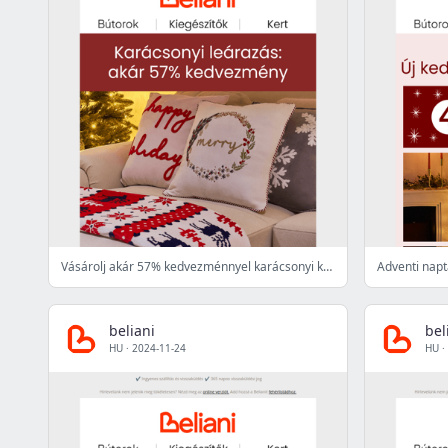
Vásárolj akár 57% kedvezménnyel karácsonyi kollekciónkból 🎄🎁
beliani
bel
HU
·
2024-11-24
HU
·