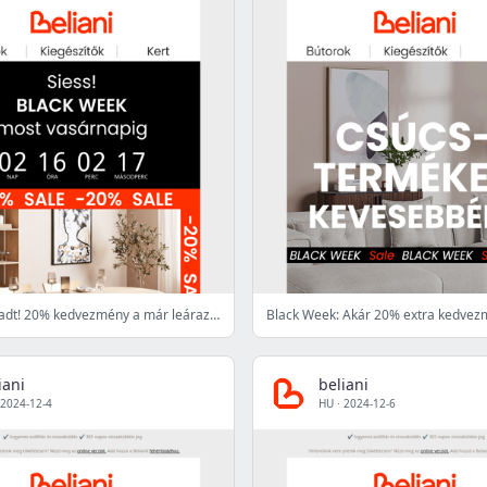
72 órád maradt! 20% kedvezmény a már leárazott termékekre is a Black Week akció keretében 💥
Black Week: Akár 20% extra kedve
iani
beliani
2024-12-4
HU
·
2024-12-6