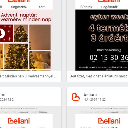
Adventi naptár: Minden nap új kedvezménnyel várunk 📅✨
iani
beliani
2024-12-2
HU
·
2024-11-22