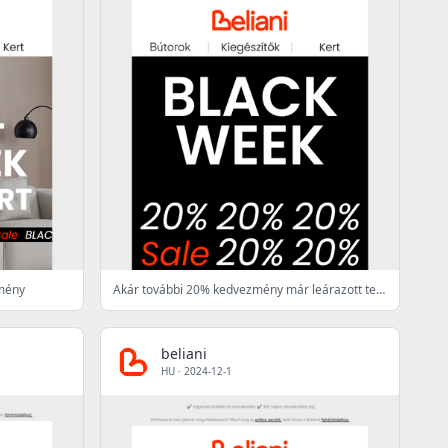
zmény
Akár további 20% kedvezmény már leárazott termékekre is 😱 A héten véget ér!
beliani
HU
·
2024-12-1