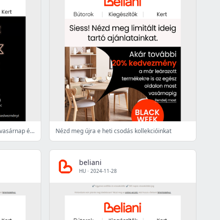
3-at fizet, 4-et vihet ajánlatunk most vasárnap ér véget ⏰
Nézd meg újra e heti csodás kollekcióinkat
beliani
HU
·
2024-11-28