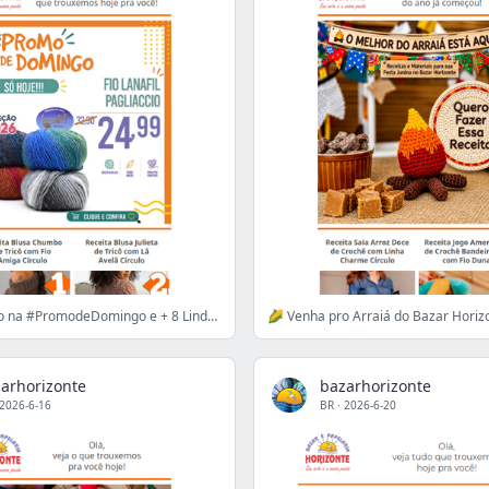
Fio Pagliaccio na #PromodeDomingo e + 8 Lindas Receitas de Crochê e Tricô pra você. Vem já aproveitar! 🧡😄
arhorizonte
bazarhorizonte
2026-6-16
BR
·
2026-6-20