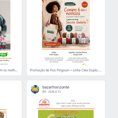
O Inverno começa amanhã e aqui tem os melhores Fios da Coleção e mais um monte de coisa boa. Vem ver!🥰🧡
Promoção de Fios Pingouin + Linha Cléa Duplo, Fios de Ráfia, Agulhas e Teares. Bora aproveitar!😍
bazarhorizonte
BR
·
2026-6-15