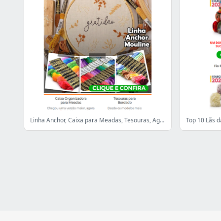
Linha Anchor, Caixa para Meadas, Tesouras, Agulhas Importadas e muito mais para seu Bordado. Vem ver!🥰