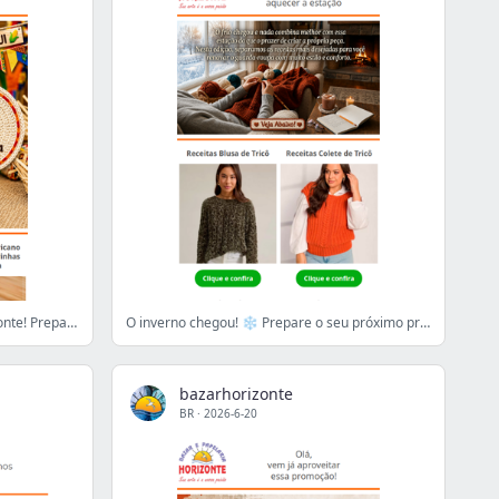
🌽 Venha pro Arraiá do Bazar Horizonte! Prepare sua casa para a melhor época do ano com nossas receitas e produtos. 🧡
O inverno chegou! ❄️ Prepare o seu próximo projeto com nossas receitas exclusivas 🧡
bazarhorizonte
BR
·
2026-6-20