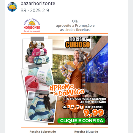
bazarhorizonte
BR
·
2025-2-9