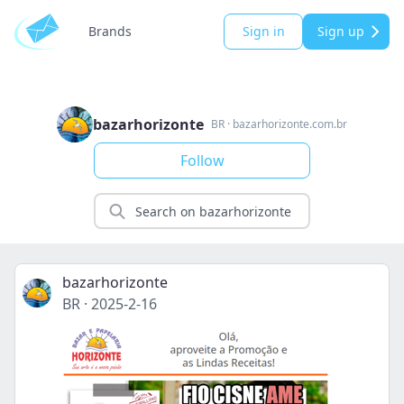
Brands
Sign in
Sign up
bazarhorizonte
BR
·
bazarhorizonte.com.br
Follow
bazarhorizonte
BR
·
2025-2-16