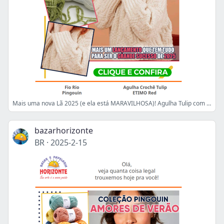
Mais uma nova Lã 2025 (e ela está MARAVILHOSA)! Agulha Tulip com Desconto, Fio Náutico e Lindos Panos de Prato. Vem ver!🧡😀
bazarhorizonte
BR
·
2025-2-15