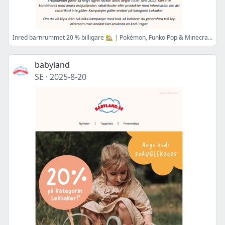
Inred barnrummet 20 % billigare 🏡 | Pokémon, Funko Pop & Minecraft ✨ | Veckans WOW: Skötväska 👜
babyland
SE
·
2025-8-20