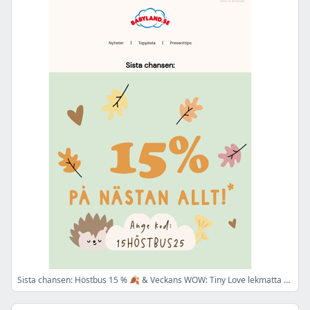
Sista chansen: Höstbus 15 % 🍂 & Veckans WOW: Tiny Love lekmatta 349 kr