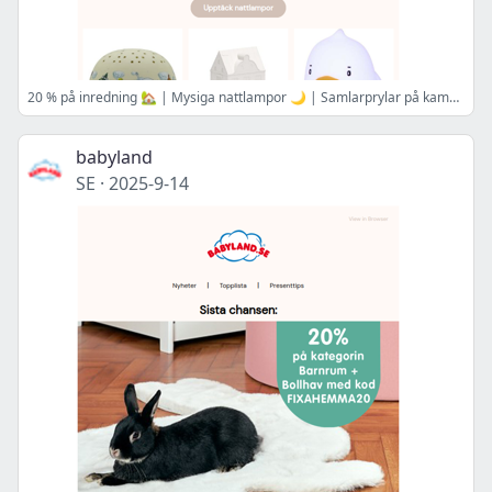
20 % på inredning 🏡 | Mysiga nattlampor 🌙 | Samlarprylar på kampanj ✨ | Veckans WOW-skötväska 👜
babyland
SE
·
2025-9-14