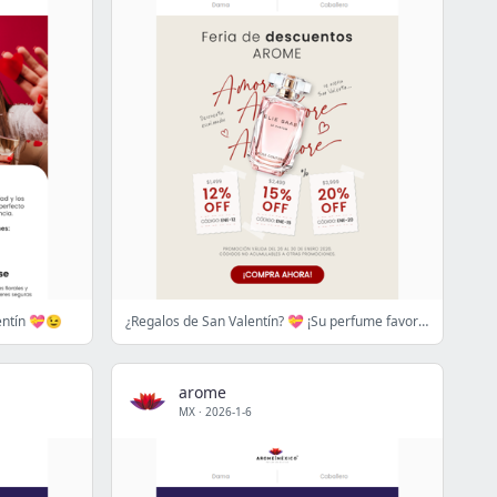
entín 💝😉
¿Regalos de San Valentín? 💝 ¡Su perfume favorito! 😉
arome
MX
·
2026-1-6