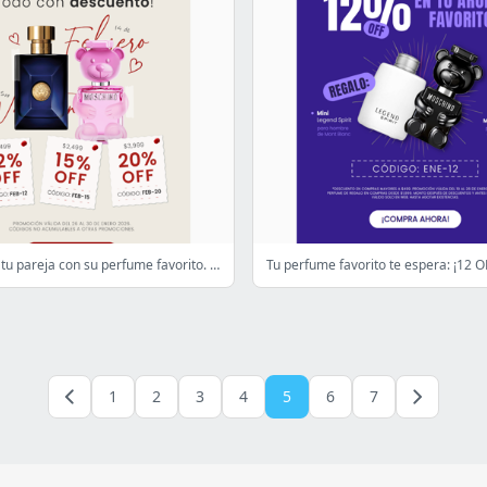
Sorprende a tu pareja con su perfume favorito. 💝 Hasta 20%OFF
1
2
3
4
5
6
7