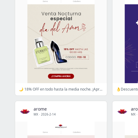
🌙 18% OFF en todo hasta la media noche. ¡Aprovecha!
arome
ar
MX
·
2026-2-14
MX