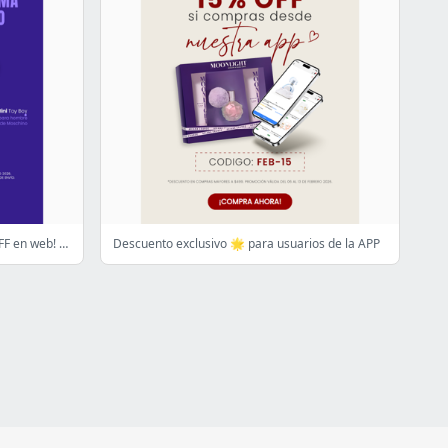
Tu perfume favorito te espera: ¡12 OFF en web! 🌟😉
Descuento exclusivo 🌟 para usuarios de la APP