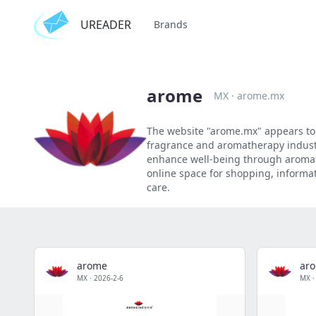
UREADER
Brands
arome
MX
·
arome.mx
The website "arome.mx" appears to b
fragrance and aromatherapy industry.
enhance well-being through aromatic
online space for shopping, inform
care.
arome
ar
MX
·
2026-2-6
MX