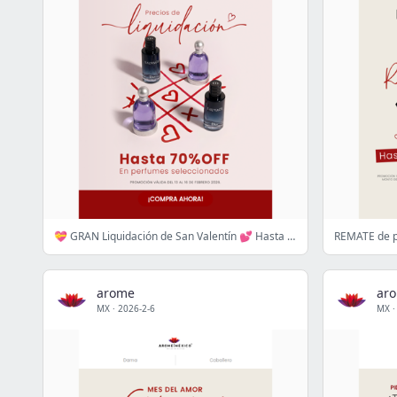
💝 GRAN Liquidación de San Valentín 💕 Hasta 70% OFF a
arome
ar
MX
·
2026-2-6
MX