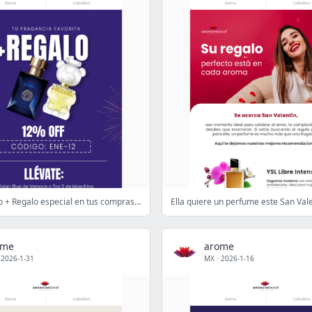
👌Descuento + Regalo especial en tus compras 🎁✨
Ella quiere un perfume este San Val
ome
arome
·
2026-1-31
MX
·
2026-1-16