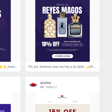
¡5 días de Liquidación de perfumes! 🌟👌 ¡Hasta 70% OFF!🔥
Pst, pst, tenemos una cita hoy a las 8pm: 🌙¡VENTA NOCTURNA! 👌18%OFF🌟
arome
MX
·
2026-2-7