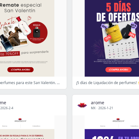
REMATE de perfumes para este San Valentin. 💝💝 ¡Hasta 70% OFF!
ome
arome
·
2026-2-4
MX
·
2026-1-21