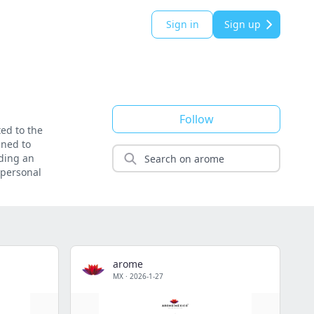
Sign in
Sign up
Follow
ed to the
gned to
iding an
 personal
arome
MX
·
2026-1-27