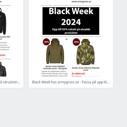
Julklappar för den äventyrlige – taktisk utrustning och mer - www.armygross.se
Black Week hos armygross.se - Passa på upp till 40% - www.armygross.se - Stockholm