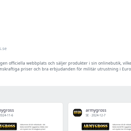
s.se
n officiella webbplats och säljer produkter i sin onlinebutik, vilk
enskraftiga priser och bra erbjudanden för militär utrustning i Eur
mygross
armygross
2024-11-6
SE
·
2024-12-7