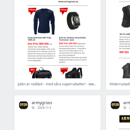
Julen är räddad – med våra superrabatter! - www.armygross.se
armygross
ar
SE
·
2024-11-5
SE
·