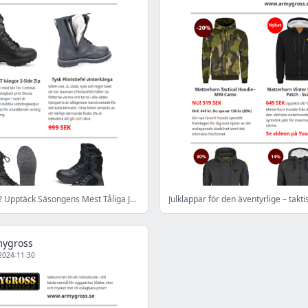
Vinterrustad? Upptäck Säsongens Mest Tåliga Jackor, Kängor & Mössor – För Stil som Står Pall! - www.armygross.se - Stockholm
mygross
2024-11-30