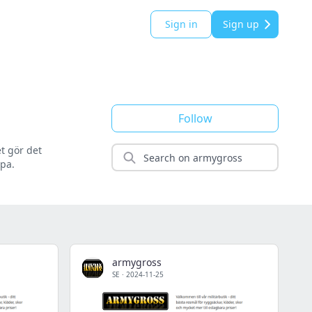
Sign in
Sign up
Follow
et gör det
opa.
armygross
SE
·
2024-11-25