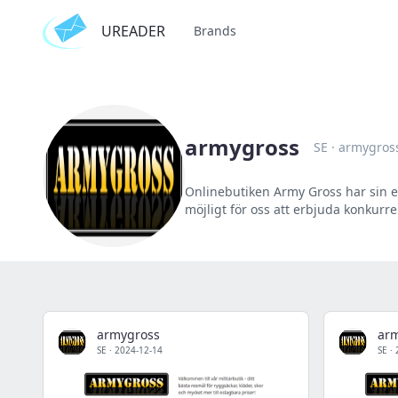
UREADER
Brands
armygross
SE
·
armygros
Onlinebutiken Army Gross har sin ege
möjligt för oss att erbjuda konkurr
armygross
ar
SE
·
2024-12-14
SE
·