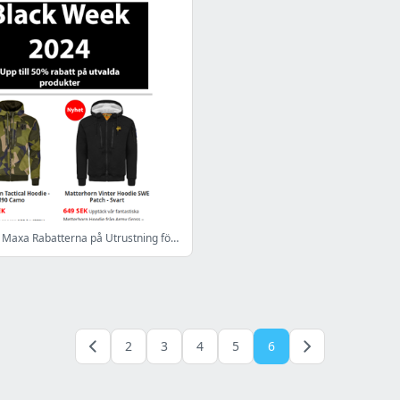
Black Friday: Maxa Rabatterna på Utrustning för Alla Uppdrag! - www.armygross.se
2
3
4
5
6