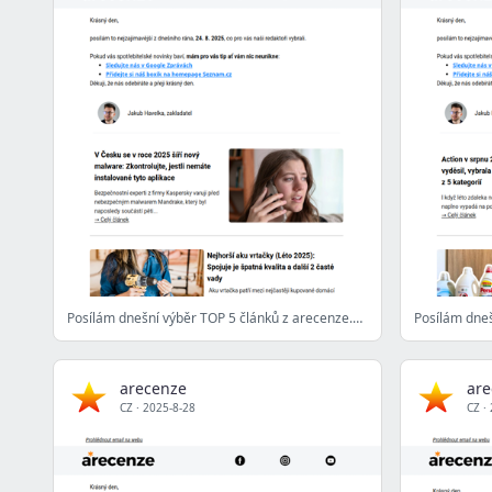
Posílám dnešní výběr TOP 5 článků z arecenze.cz - 24. 8. 2025
arecenze
are
CZ
·
2025-8-28
CZ
·