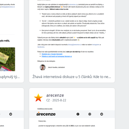
5 nejlepších článků z arecenze.cz za uplynulý týden
Žhavá internetová diskuze u 5 článků: Kde to nejvíce vře?
arecenze
CZ
·
2025-8-22