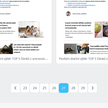
Posílám dnešní výběr TOP 5 článků z arecenze.cz - 1. 9. 2025
23
24
25
26
27
28
29