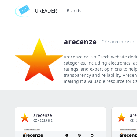
UREADER
Brands
arecenze
CZ
·
arecenze.cz
Arecenze.cz is a Czech website ded
categories, including electronics, 
ratings, and expert opinions to he
transparency and reliability, Arece
making it a valuable resource for 
arecenze
are
CZ
·
2025-8-24
CZ
·