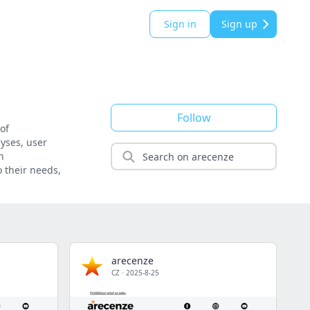
Sign in
Sign up
Follow
of
lyses, user
n
o their needs,
arecenze
CZ
·
2025-8-25