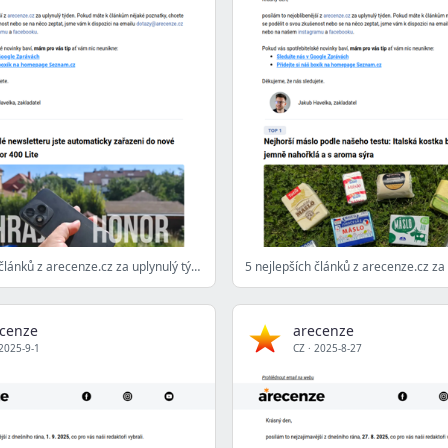
5 nejlepších článků z arecenze.cz za uplynulý týden
cenze
arecenze
2025-9-1
CZ
·
2025-8-27