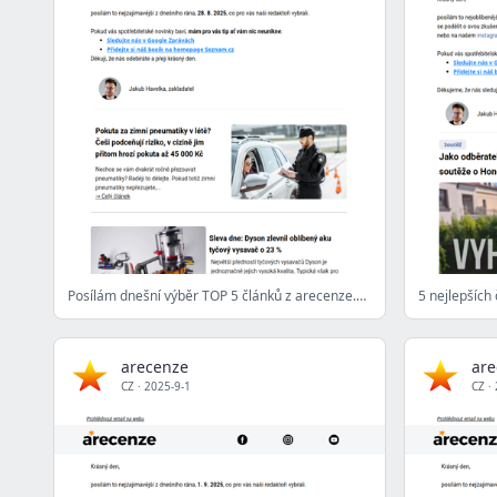
Posílám dnešní výběr TOP 5 článků z arecenze.cz - 28. 8. 2025
arecenze
are
CZ
·
2025-9-1
CZ
·