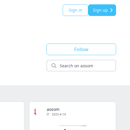
Sign in
Sign up
Follow
aosom
IT
·
2025-4-14