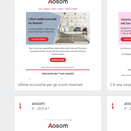
Ultima occasione per gli sconti invernali
C'è una sorp
aosom
ao
IT
·
2025-4-1
IT
·