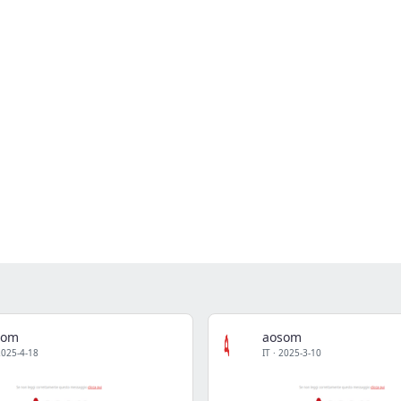
som
aosom
2025-4-18
IT
·
2025-3-10