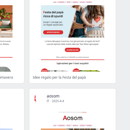
primavera
Idee regalo per la Festa del papà
aosom
IT
·
2025-4-4