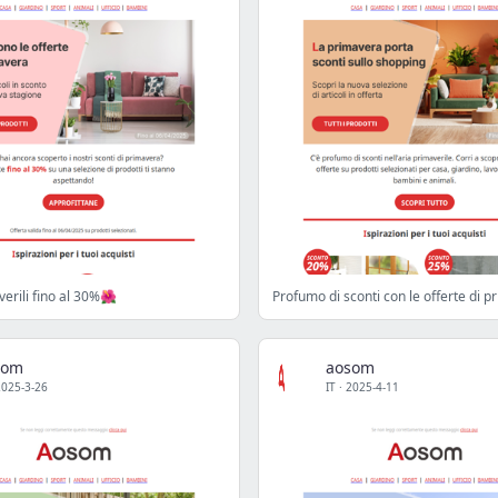
verili fino al 30%🌺
Profumo di sconti con le offerte di 
som
aosom
2025-3-26
IT
·
2025-4-11