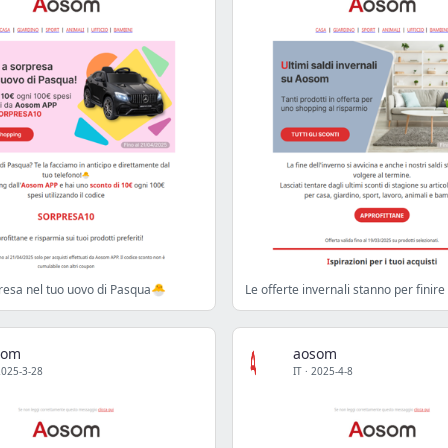
resa nel tuo uovo di Pasqua🐣
Le offerte invernali stanno per finire
som
aosom
2025-3-28
IT
·
2025-4-8