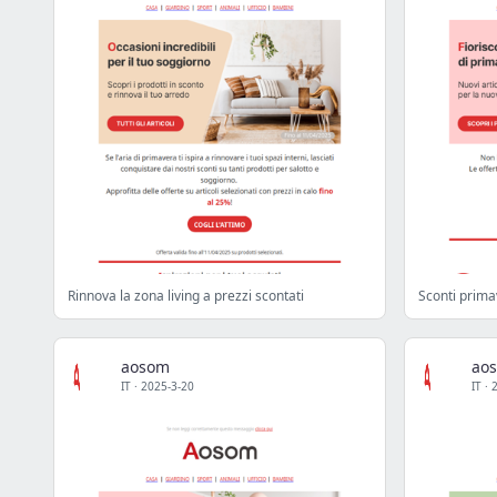
Rinnova la zona living a prezzi scontati
Sconti prima
aosom
ao
IT
·
2025-3-20
IT
·