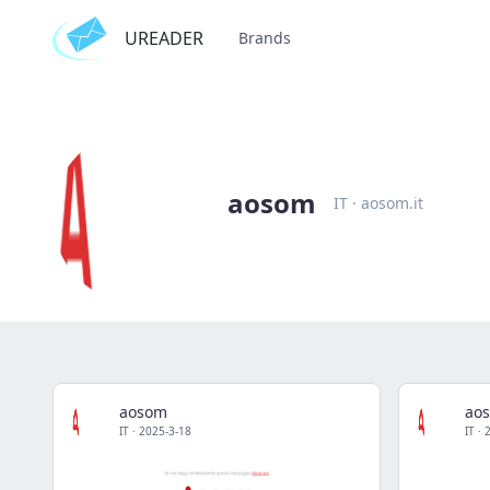
UREADER
Brands
aosom
IT
·
aosom.it
aosom
ao
IT
·
2025-3-18
IT
·