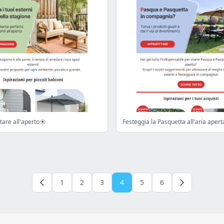
tare all'aperto☀️
Festeggia la Pasquetta all'aria apert
1
2
3
4
5
6