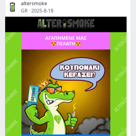
altersmoke
GR
·
2025-8-18