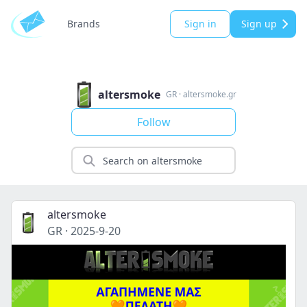
Brands
Sign in
Sign up
altersmoke
GR
·
altersmoke.gr
Follow
altersmoke
GR
·
2025-9-20