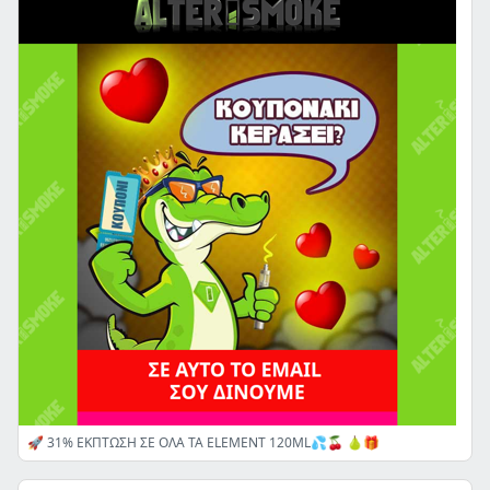
🚀 31% ΕΚΠΤΩΣΗ ΣΕ ΟΛΑ ΤΑ ELEMENT 120ML💦🍒 🍐🎁