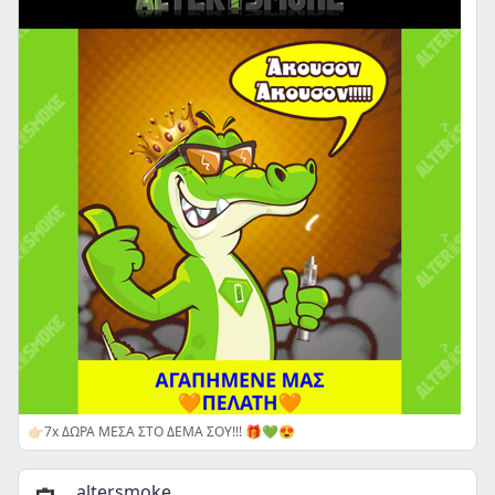
👉🏻7x ΔΩΡΑ ΜΕΣΑ ΣΤΟ ΔΕΜΑ ΣΟΥ!!! 🎁💚😍
altersmoke