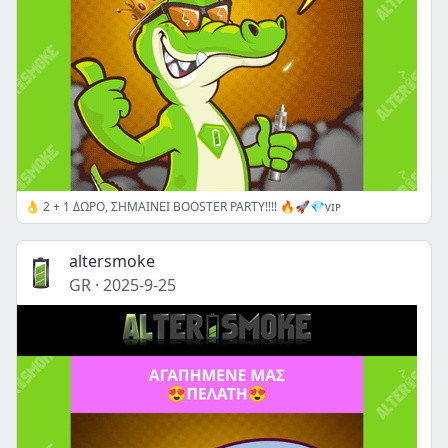
👌 2 + 1 ΔΩΡΟ, ΣΗΜΑΙΝΕΙ BOOSTER PARTY!!!! 🔥🚀💎ᴠɪᴘ
altersmoke
GR
·
2025-9-25