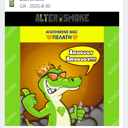
GR
·
2025-8-30