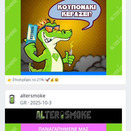
👉 Επιστρέφει το 21% !🚀💰😃
altersmoke
GR
·
2025-10-3