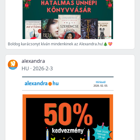
Boldog karácsonyt kíván mindenkinek az Alexandra.hu!🎄💝
alexandra
HU
·
2026-2-3