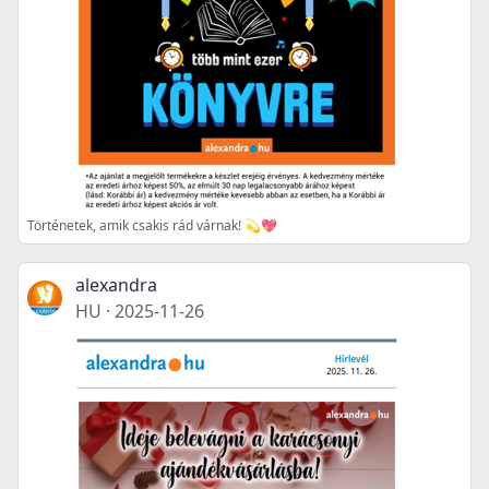
Történetek, amik csakis rád várnak! 💫💖
alexandra
HU
·
2025-11-26