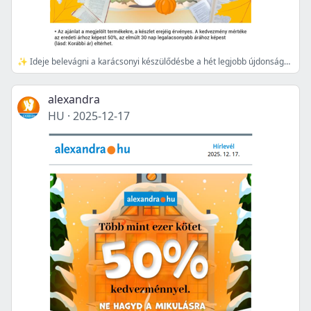
✨ Ideje belevágni a karácsonyi készülődésbe a hét legjobb újdonságaival!🎄💝
alexandra
HU
·
2025-12-17