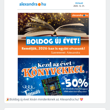
🎉Boldog új évet kíván mindenkinek az Alexandra.hu! 💝