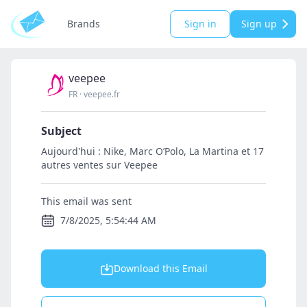
Brands
Sign in
Sign up
veepee
FR
·
veepee.fr
Subject
Aujourd'hui : Nike, Marc O’Polo, La Martina et 17
autres ventes sur Veepee
This email was sent
7/8/2025, 5:54:44 AM
Download this Email