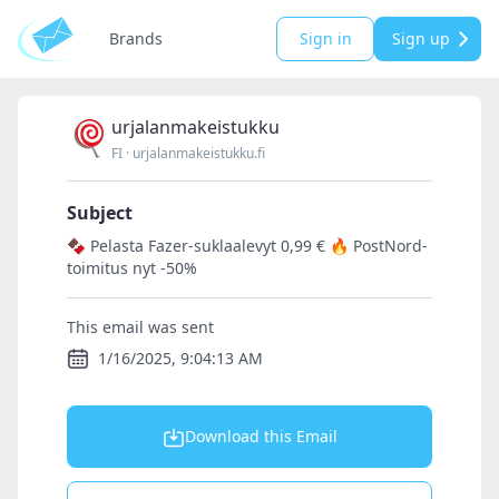
Brands
Sign in
Sign up
urjalanmakeistukku
FI
·
urjalanmakeistukku.fi
Subject
🍫 Pelasta Fazer-suklaalevyt 0,99 € 🔥 PostNord-
toimitus nyt -50%
This email was sent
1/16/2025, 9:04:13 AM
Download this Email