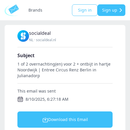
Brands
Sign in
Sign up
socialdeal
NL
·
socialdeal.nl
Subject
1 of 2 overnachting(en) voor 2 + ontbijt in hartje
Noordwijk | Entree Circus Renz Berlin in
Julianadorp
This email was sent
8/10/2025, 6:27:18 AM
Download this Email