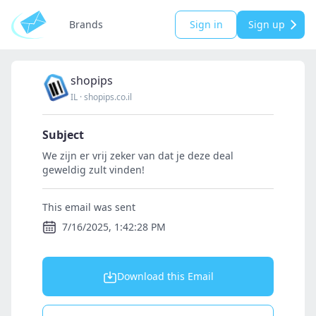
Brands
Sign in
Sign up
shopips
IL
·
shopips.co.il
Subject
We zijn er vrij zeker van dat je deze deal
geweldig zult vinden!
This email was sent
7/16/2025, 1:42:28 PM
Download this Email