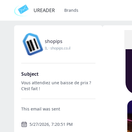
UREADER
Brands
shopips
IL
·
shopips.co.il
Subject
Vous attendiez une baisse de prix ?
C’est fait !
This email was sent
5/27/2026, 7:20:51 PM