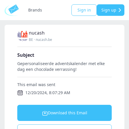
Brands
Sign in
Sign up
nucash
BE
·
nucash.be
Subject
Gepersonaliseerde adventskalender met elke
dag een chocolade verrassing!
This email was sent
12/20/2024, 8:07:29 AM
Download this Email