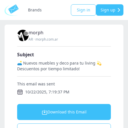
Brands
Sign in
Sign up
morph
AR
·
morph.com.ar
Subject
🛋️ Nuevos muebles y deco para tu living 💫
Descuentos por tiempo limitado!
This email was sent
10/22/2025, 7:19:37 PM
Download this Email