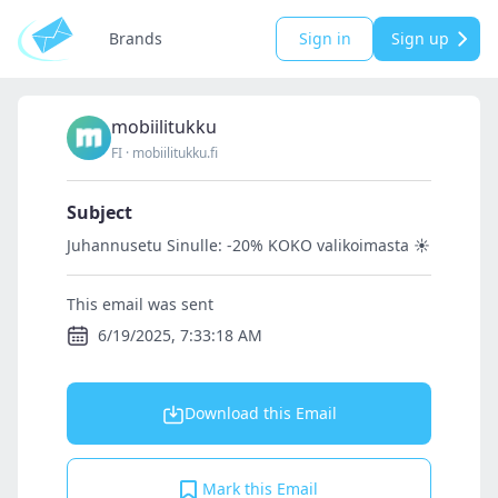
Brands
Sign in
Sign up
mobiilitukku
FI
·
mobiilitukku.fi
Subject
Juhannusetu Sinulle: -20% KOKO valikoimasta ☀️
This email was sent
6/19/2025, 7:33:18 AM
Download this Email
Mark this Email