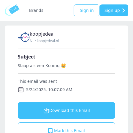
Brands
Sign in
Sign up
koopjedeal
NL
·
koopjedeal.nl
Subject
Slaap als een Koning 👑
This email was sent
5/24/2025, 10:07:09 AM
Download this Email
Mark this Email