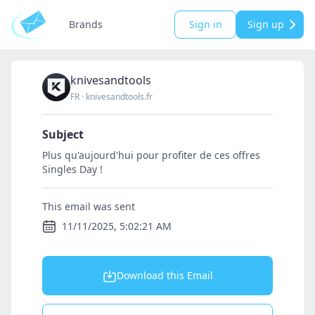
Brands
Sign in
Sign up
knivesandtools
FR
·
knivesandtools.fr
Subject
Plus qu'aujourd'hui pour profiter de ces offres
Singles Day !
This email was sent
11/11/2025, 5:02:21 AM
Download this Email