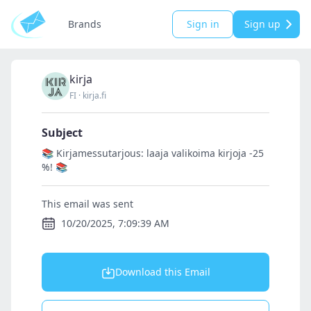
Brands
Sign in
Sign up
kirja
FI
·
kirja.fi
Subject
📚 Kirjamessutarjous: laaja valikoima kirjoja -25
%! 📚
This email was sent
10/20/2025, 7:09:39 AM
Download this Email