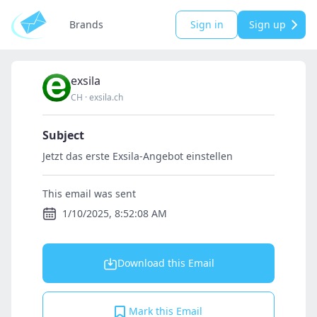
Brands
Sign in
Sign up
exsila
CH
·
exsila.ch
Subject
Jetzt das erste Exsila-Angebot einstellen
This email was sent
1/10/2025, 8:52:08 AM
Download this Email
Mark this Email