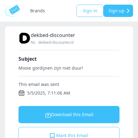
Brands
Sign in
Sign up
dekbed-discounter
NL
·
dekbed-discounter.nl
Subject
Mooie gordijnen zijn niet duur!
This email was sent
5/5/2025, 7:11:06 AM
Download this Email
Mark this Email