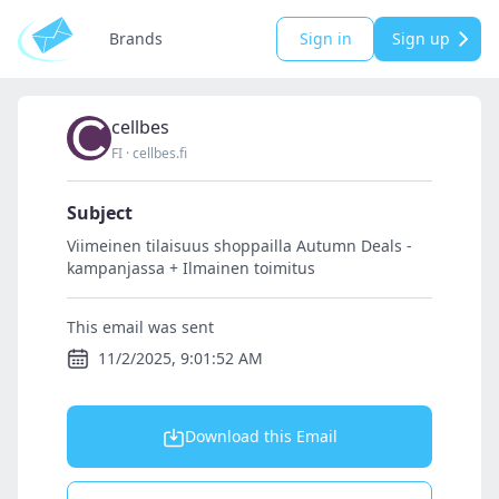
Brands
Sign in
Sign up
cellbes
FI
·
cellbes.fi
Subject
Viimeinen tilaisuus shoppailla Autumn Deals -
kampanjassa + Ilmainen toimitus
This email was sent
11/2/2025, 9:01:52 AM
Download this Email