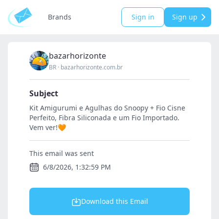
Brands
Sign in
Sign up
bazarhorizonte
BR
·
bazarhorizonte.com.br
Subject
Kit Amigurumi e Agulhas do Snoopy + Fio Cisne
Perfeito, Fibra Siliconada e um Fio Importado.
Vem ver!🧡
This email was sent
6/8/2026, 1:32:59 PM
Download this Email