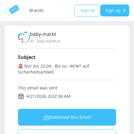
Brands
Sign in
Sign up
baby-markt
AT
·
baby-markt.at
Subject
🚨 Nur bis 22.04.: Bis zu –40 %* auf
Sicherheitsartikel!
This email was sent
4/21/2026, 8:02:36 AM
Download this Email