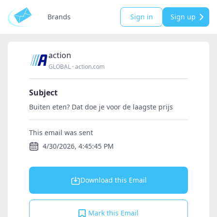
Brands
Sign in
Sign up
action
GLOBAL
·
action.com
Subject
Buiten eten? Dat doe je voor de laagste prijs
This email was sent
4/30/2026, 4:45:45 PM
Download this Email
Mark this Email