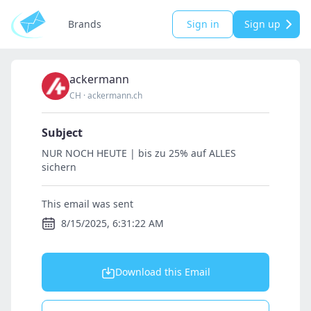
Brands
Sign in
Sign up
ackermann
CH
·
ackermann.ch
Subject
NUR NOCH HEUTE | bis zu 25% auf ALLES
sichern
This email was sent
8/15/2025, 6:31:22 AM
Download this Email