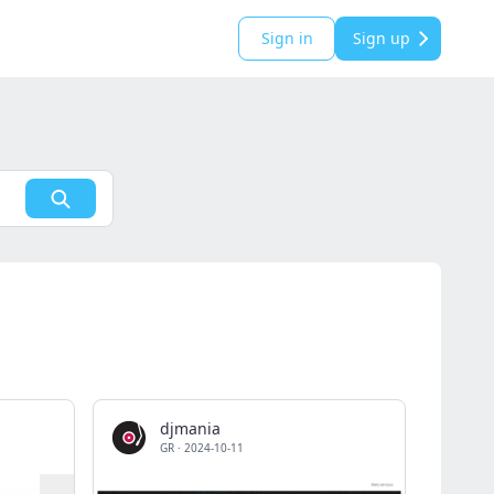
Sign in
Sign up
djmania
GR
·
2024-10-11