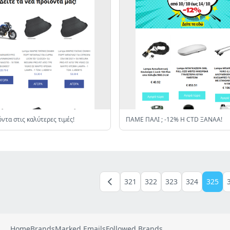
ντα στις καλύτερες τιμές!
ΠΑΜΕ ΠΑΛΙ ; -12% Η CTD ΞΑΝΑΑ!
321
322
323
324
325
Home
Brands
Marked Emails
Followed Brands