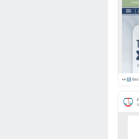
Israel
(6141)
Denmark
(5859)
France
(5648)
Slovakia
(5475)
Brazil
(5460)
Croatia
(5382)
Italy
(5155)
Czechia
(4860)
Sweden
(4713)
👀🔝 Best
Portugal
(4705)
Ireland
(4202)
Norway
(4014)
c
G
Greece
(3977)
Singapore
(3358)
Switzerland
(3265)
Bulgaria
(3067)