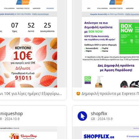
💶 Κουπόνι 10€ για λίγες ημέρες! Εξαργύρωσέ το τώρα 👉
uniqueshop
shopflix
R
·
2024-10-9
GR
·
2024-10-9