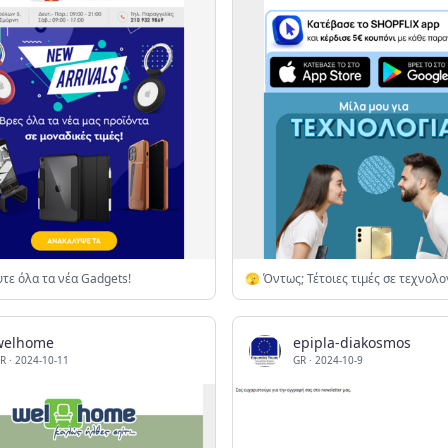
τε όλα τα νέα Gadgets!
🫣 Όντως; Τέτοιες τιμές σε τεχνολο
welhome
epipla-diakosmos
R
·
2024-10-11
GR
·
2024-10-9