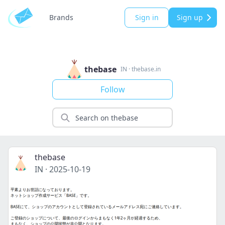
Brands
Sign in
Sign up
thebase
IN
·
thebase.in
Follow
thebase
IN
·
2025-10-19