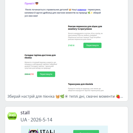
Збирай настрій для пікніка 🧺🌿☀️ теплі дні, смачні моменти 🍓🥪 і речі для себе вже тут ✨💚
stall
UA
·
2026-5-14