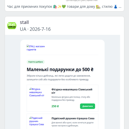
Час для приємних покупок 🛍️✨💚 товари для дому 🏡, стилю 👗 і щодня вже чекають 🛒🔥
stall
UA
·
2026-7-16