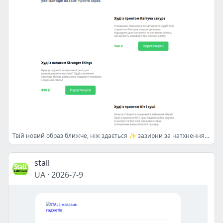
Твій новий образ ближче, ніж здається ✨ зазирни за натхненням вже зараз 🛍🤍💫🎀🔥✨💖
stall
UA
·
2026-7-9