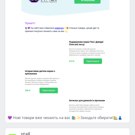
💜 Нові товари вже чекають на вас 🛍️✨Заходьте обирати!🏡👗
stall