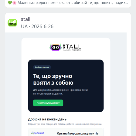
💚🌸 Маленькі радості вже чекають-обирай те, що тішить, надихає й пасує саме тобі ✨
stall
UA
·
2026-6-26