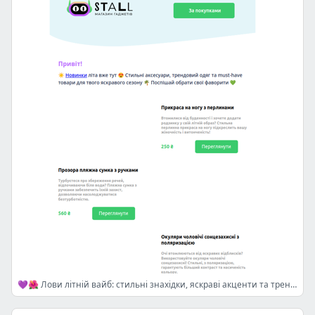
💜🌺 Лови літній вайб: стильні знахідки, яскраві акценти та тренди сезону 😎✨