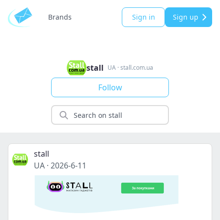
Brands
Sign in
Sign up
stall
UA
·
stall.com.ua
Follow
stall
UA
·
2026-6-11