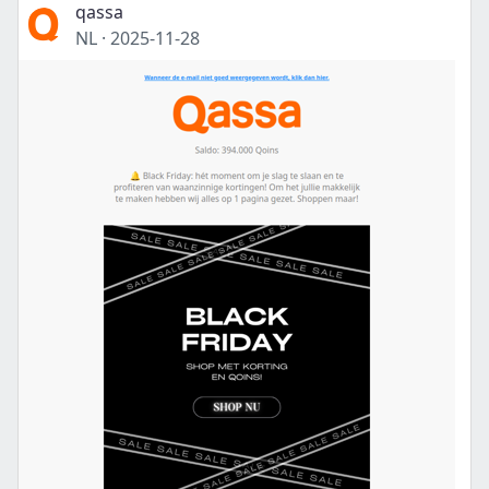
qassa
NL
·
2025-11-28