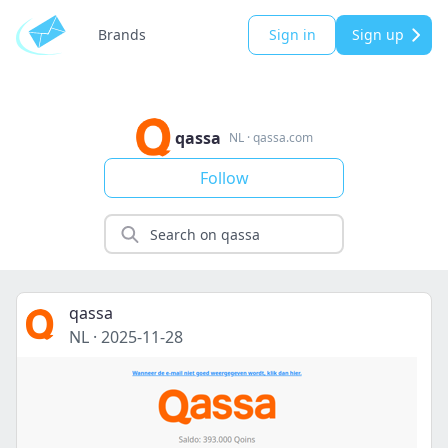
Brands
Sign in
Sign up
qassa
NL
·
qassa.com
Follow
qassa
NL
·
2025-11-28