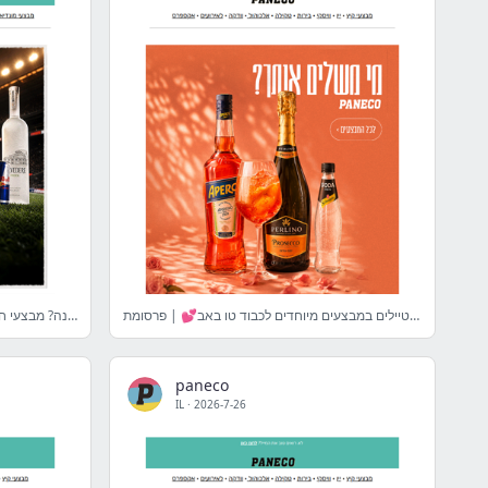
מי משלים אותך? 🍸 סופש קוקטיילים במבצעים מיוחדים לכבוד טו באב💕 | פרסומת
אנגליה או ארגנטינה? מבצעי חצי הגמר כבר עלו לאתר! ⚽🔥 | פרסומת
paneco
IL
·
2026-7-26