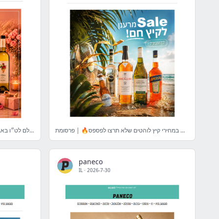
העשירייה שסחפה את יולי ☀️ במחירי קיץ לוהטים שלא תרצו לפספס🔥 | פרסומת
מחפשים את היין המושלם לט״ו באב?❤️ גלו מה מתאים לכם🍷👇 | פרסומת
paneco
IL
·
2026-7-30