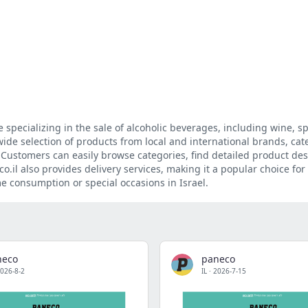
re specializing in the sale of alcoholic beverages, including wine, spi
wide selection of products from local and international brands, cat
Customers can easily browse categories, find detailed product des
o.il also provides delivery services, making it a popular choice for
e consumption or special occasions in Israel.
neco
paneco
026-8-2
IL
·
2026-7-15