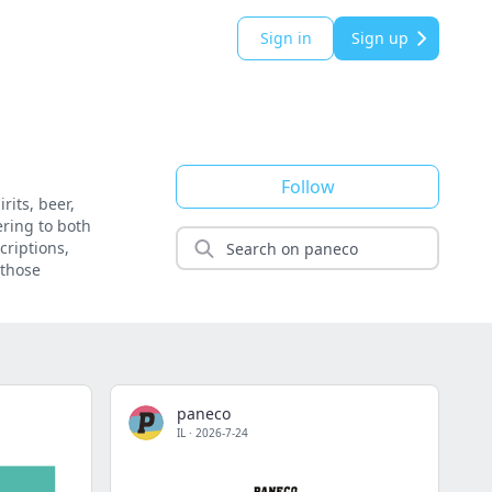
Sign in
Sign up
Follow
rits, beer,
ering to both
criptions,
 those
paneco
IL
·
2026-7-24