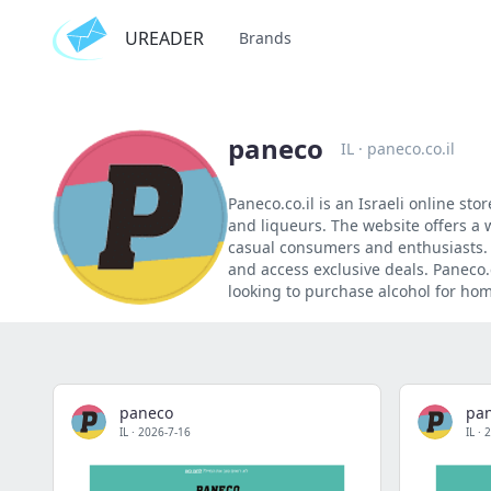
UREADER
Brands
paneco
IL
·
paneco.co.il
Paneco.co.il is an Israeli online sto
and liqueurs. The website offers a 
casual consumers and enthusiasts. 
and access exclusive deals. Paneco.c
looking to purchase alcohol for hom
paneco
pa
IL
·
2026-7-16
IL
·
2