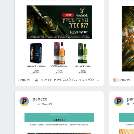
עצרו הכל! עכשיו ללא מע"מ על כל הגלנפידיכים באתר! 🥃 | פרסומת
paneco
pa
IL
·
2026-7-19
IL
·
2