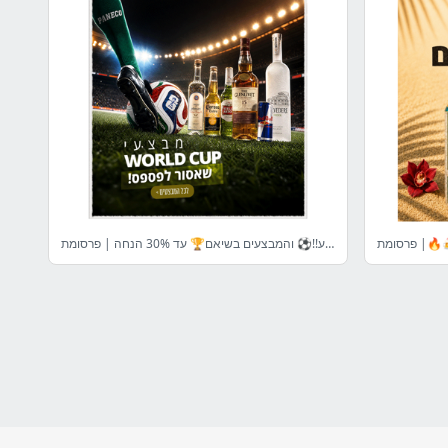
🍻🔥| פרסומת
גמר מבצעי המונדיאל הגיע!!⚽ והמבצעים בשיאם🏆 עד 30% הנחה | פרסומת