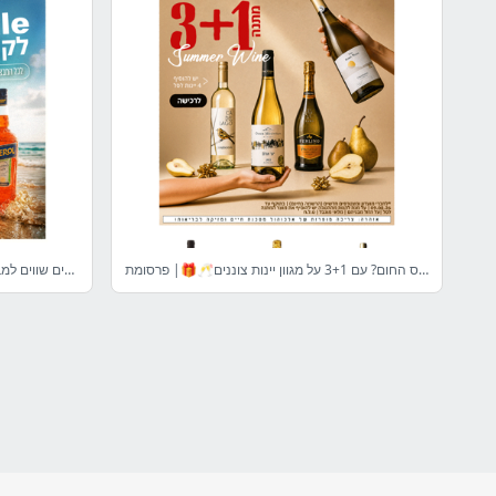
הדרך הכי טובה לעבור את עומס החום? עם 3+1 על מגוון יינות צוננים🥂🎁| פרסומת
, הוספנו עוד בקבוקים שווים למבצעים והם רותחים מתמיד🔥 | פרסומת