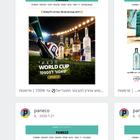
... | פרסומת
הספירה לאחור החלה⏰סופש אחרון למבצעי המונדיאל⚽ עד 30%!! | פרסומת
paneco
pa
IL
·
2026-7-21
IL
·
2